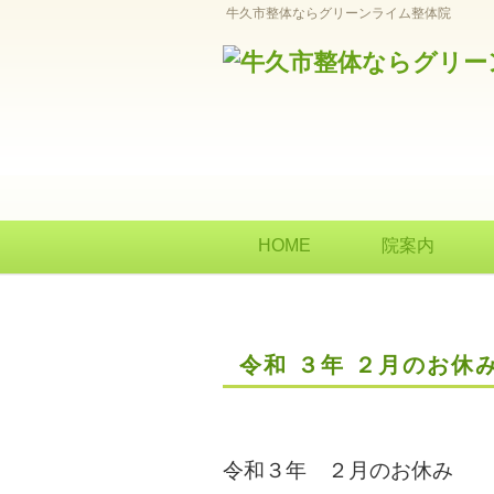
牛久市整体ならグリーンライム整体院
HOME
院案内
令和 ３年 ２月のお休
令和３年 ２月のお休み